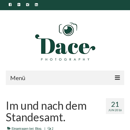
Menü
Start.
Im und nach dem
21
Portfolio.
JUN 2016
Standesamt.
Familie.
Newborn.
Eingetragen bei:
Blog.
|
2