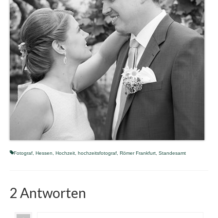
Fotograf
,
Hessen
,
Hochzeit
,
hochzeitsfotograf
,
Römer Frankfurt
,
Standesamt
2 Antworten