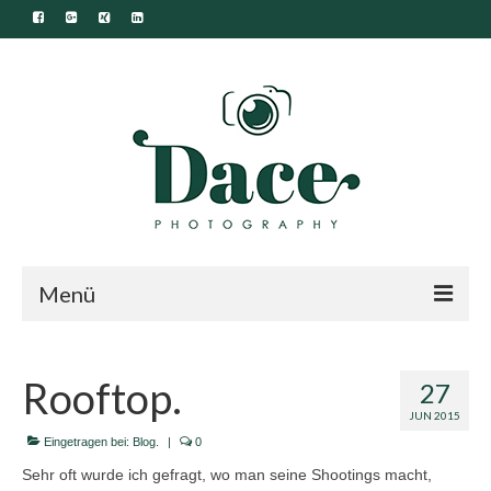
Menü
Start.
Rooftop.
27
Portfolio.
JUN 2015
Familie.
Eingetragen bei:
Blog.
|
0
Sehr oft wurde ich gefragt, wo man seine Shootings macht,
Newborn.